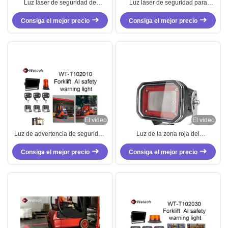
Luz láser de seguridad de
Luz láser de seguridad para
carretilla elevadora impermeable,
montacargas a prueba de agua
Consiga el mejor precio
1W Luz de advertencia de
AC 100V 260V Línea de zona roja
Consiga el mejor precio
carretilla elevadora de zona roja
Haz 638nm Longitud de onda
El video
El video
Luz de advertencia de seguridad
Luz de la zona roja del
de IA para montacargas 10V - 80V
montacargas 60W 10V - 80V Luz
Consiga el mejor precio
Luz de zona roja para
de la zona de seguridad de la
Consiga el mejor precio
montacargas 10W Roja
grúa