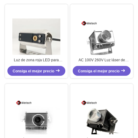
Luz de zona roja LED para
AC 100V 260V Luz láser de
montacargas de 500MW con haz
seguridad universal de carretillas
de línea roja y soporte de montaje
Consiga el mejor precio
elevadoras impermeable Zona
Consiga el mejor precio
de acero inoxidable para la
verde Luz 638nm longitud de
seguridad en almacenes
onda Wl