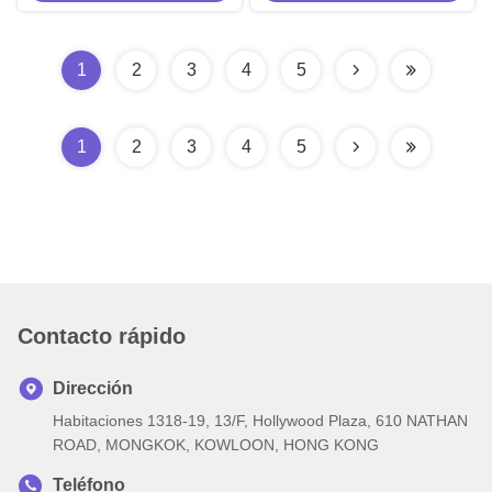
10-80V DC para advertencia de
para advertencia de seguridad
seguridad
1
2
3
4
5
1
2
3
4
5
Contacto rápido
Dirección
Habitaciones 1318-19, 13/F, Hollywood Plaza, 610 NATHAN
ROAD, MONGKOK, KOWLOON, HONG KONG
Teléfono