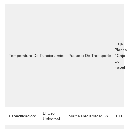
-25°C-
65°C 
-25°C 
-65°C 
-25°C 
-65°C 
-65°C 
Caja 
-65°C 
Blanca 
Temperatura De Funcionamiento:
Paquete De Transporte:
-65°C 
/ Caja 
-65°C 
De 
-65°C 
Papel
-65°C 
-65°C 
-65°C 
-65°C 
-65°C 
-65°C
El Uso 
Especificación:
Marca Registrada:
WETECH
Universal