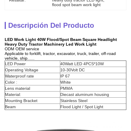
Resaltar:
heavy duty tractor LED light
, 
flood spot beam work light
Descripción Del Producto
LED Work Light 40W Flood/Spot Beam Square Headlight
Heavy Duty Tractor Machinery Led Work Light
ODM OEM service
Applicable to forklift, tractor, excavator, truck, trailer, off-road
vehicle, ship......
LED Power
40Watt LED 4PCS*10W
Operating Voltage
10-30Volt DC
Waterproof rate
IP 67
Color :
White
Lens material
PMMA
Material:
Diecast aluminum housing
Mounting Bracket
Stainless Steel
Beam
Flood Light / Spot Light