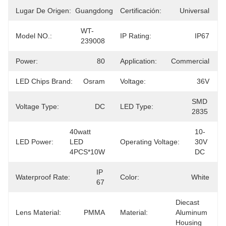
Lugar De Origen:
Guangdong
Certificación:
Universal
WT-
Model NO.:
IP Rating:
IP67
239008
Power:
80
Application:
Commercial
LED Chips Brand:
Osram
Voltage:
36V
SMD 
Voltage Type:
DC
LED Type:
2835
40watt 
10-
LED Power:
LED 
Operating Voltage:
30V 
4PCS*10W
DC
IP 
Waterproof Rate:
Color:
White
67
Diecast 
Lens Material:
PMMA
Material:
Aluminum 
Housing