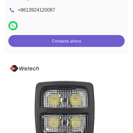
+8613924120087
Contacta ahora