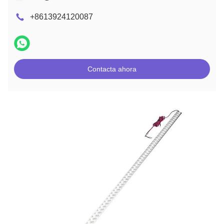
+8613924120087
Contacta ahora