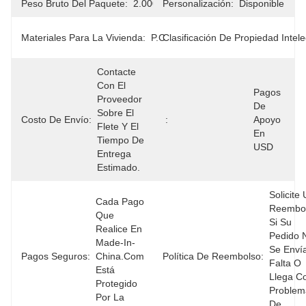
Peso Bruto Del Paquete:
2.000kg
Personalización:
Disponible
Materiales Para La Vivienda:
P.C.
Clasificación De Propiedad Intele
Contacte 
Con El 
Pagos 
Proveedor 
De 
Sobre El 
Costo De Envío:
:
Apoyo 
Flete Y El 
En 
Tiempo De 
USD
Entrega 
Estimado.
Solicite 
Cada Pago 
Reembol
Que 
Si Su 
Realice En 
Pedido N
Made-In-
Se Envía
Pagos Seguros:
China.com 
Política De Reembolso:
Falta O 
Está 
Llega Co
Protegido 
Problem
Por La 
De 