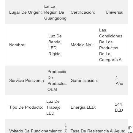
En La 
Lugar De Origen:
Región De 
Certificación:
Universal
Guangdong
Las 
Luz De 
Condiciones 
Banda 
De Los 
Nombre:
Modelo No.:
LED 
Productos 
Rígida
De La 
Categoría A
Producción 
De 
1 
Servicio Postventa:
Garantización:
Productos 
Año
OEM
Luz De 
144 
Tipo De Producto:
Trabajo 
Energía LED:
LED
LED
12 V De 
IP 
Voltado De Funcionamiento:
Corriente 
Tasa De Resistencia Al Agua: