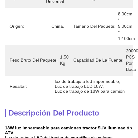
Universal
8.00cm 
* 
Origen:
China.
Tamaño Del Paquete:
5.00cm 
* 
12.00cm
20000
1.500 
PCS 
Peso Bruto Del Paquete:
Capacidad De La Fuente:
Kg
Por 
Boca
luz de trabajo a led impermeable
, 
Resaltar:
Luz de trabajo LED 18W
, 
Luz de trabajo de 18W para camión
Descripción Del Producto
18W luz impermeable para camiones tractor SUV iluminación
ATV
Luz de trabajo LED del tractor de carretillas elevadoras