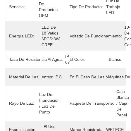
Luz De 
De 
Servicio:
Tipo De Producto:
Trabajo 
Productos 
LED
OEM
LED De 
10-
18 Vatios 
De 
Energía LED:
Voltado De Funcionamiento:
6PCS*3W 
Cor
CREE
Con
IP 
Tasa De Resistencia Al Agua:
El Color:
Blanco
67
Material De Las Lentes:
P.C.
En El Caso De Las Máquinas De 
Caja 
Luz De 
Blanca 
Inundación 
Rayo De Luz:
Paquete De Transporte:
/ Caja 
/ Luz De 
De 
Punto
Papel
El Uso 
Especificación:
Marca Registrada:
WETECH