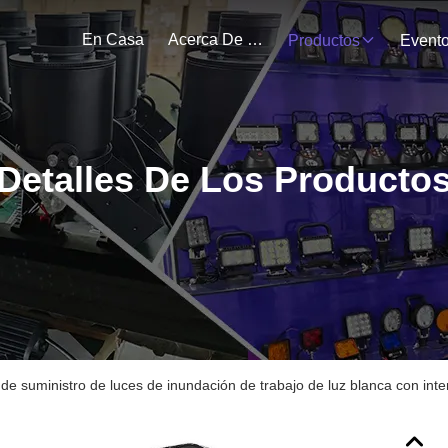
En Casa
Acerca De Nosotros
Productos
Event
Detalles De Los Producto
de suministro de luces de inundación de trabajo de luz blanca con inte