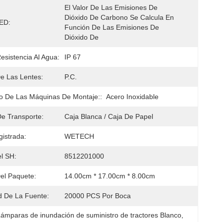
El Valor De Las Emisiones De 
Dióxido De Carbono Se Calcula En 
ED:
Función De Las Emisiones De 
Dióxido De
esistencia Al Agua:
IP 67
De Las Lentes:
P.C.
o De Las Máquinas De Montaje::
Acero Inoxidable
e Transporte:
Caja Blanca / Caja De Papel
istrada:
WETECH
l SH:
8512201000
el Paquete:
14.00cm * 17.00cm * 8.00cm
 De La Fuente:
20000 PCS Por Boca
Lámparas de inundación de suministro de tractores Blanco
, 