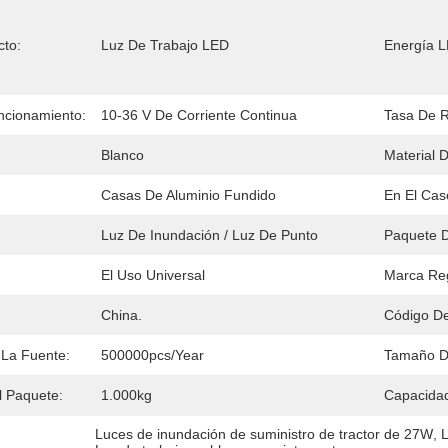
cto:
Luz De Trabajo LED
Energía L
ncionamiento:
10-36 V De Corriente Continua
Tasa De R
Blanco
Material 
Casas De Aluminio Fundido
En El Cas
Luz De Inundación / Luz De Punto
Paquete D
:
El Uso Universal
Marca Reg
China.
Código De
La Fuente:
500000pcs/year
Tamaño D
l Paquete:
1.000kg
Capacidad
Luces de inundación de suministro de tractor de 27W
, 