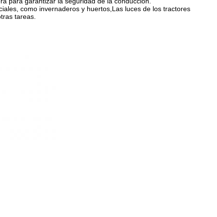
ra para garantizar la seguridad de la conducción.
iales, como invernaderos y huertos,Las luces de los tractores
otras tareas.