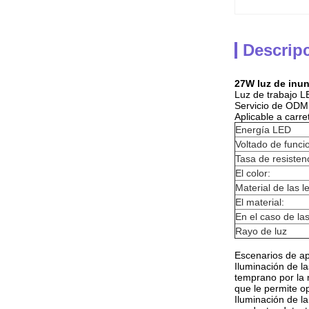
Descrip
27W luz de inun
Luz de trabajo LE
Servicio de ODM
Aplicable a carr
Energía LED
Voltado de func
Tasa de resisten
El color:
Material de las l
El material:
En el caso de la
Rayo de luz
Escenarios de ap
Iluminación de l
temprano por la m
que le permite op
Iluminación de la