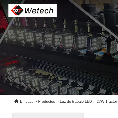
En casa
>
Productos
>
Luz de trabajo LED
>
27W Tractor 