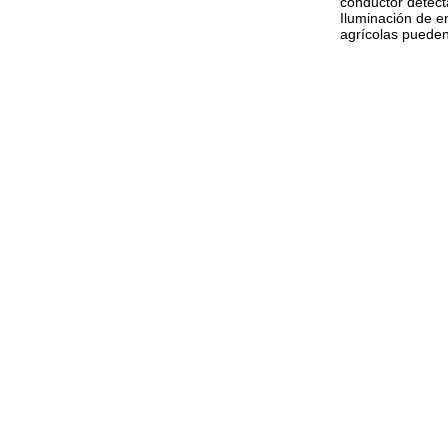
conductor detect
Iluminación de e
agrícolas pueden 