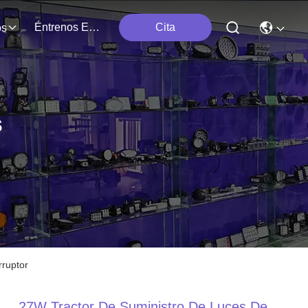
Éntrenos En Contacto Con
Cita
os
s
rruptor
27W Tractor De Suministro De Luces De