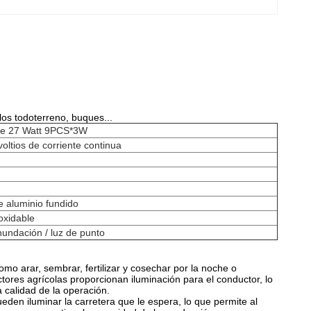
los todoterreno, buques...
de 27 Watt 9PCS*3W
voltios de corriente continua
 aluminio fundido
oxidable
nundación / luz de punto
o arar, sembrar, fertilizar y cosechar por la noche o
ctores agrícolas proporcionan iluminación para el conductor, lo
a calidad de la operación.
pueden iluminar la carretera que le espera, lo que permite al