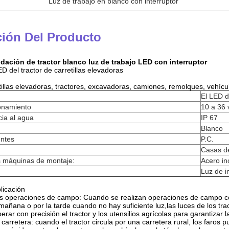
Luz de trabajo en blanco con interruptor
ción Del Producto
dación de tractor blanco luz de trabajo LED con interruptor
D del tractor de carretillas elevadoras
etillas elevadoras, tractores, excavadoras, camiones, remolques, vehícu
El LED 
ionamiento
10 a 36 
cia al agua
IP 67
Blanco
entes
P.C.
Casas de
s máquinas de montaje:
Acero in
Luz de i
licación
as operaciones de campo: Cuando se realizan operaciones de campo com
añana o por la tarde cuando no hay suficiente luz,las luces de los tra
erar con precisión el tractor y los utensilios agrícolas para garantizar l
 carretera: cuando el tractor circula por una carretera rural, los faros 