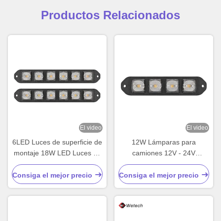
Productos Relacionados
El video
El video
6LED Luces de superficie de
12W Lámparas para
montaje 18W LED Luces de
camiones 12V - 24V
marcado lateral IP67
Lámparas LED delgadas
para carretillas elevadoras
Consiga el mejor precio
Consiga el mejor precio
de alta potencia