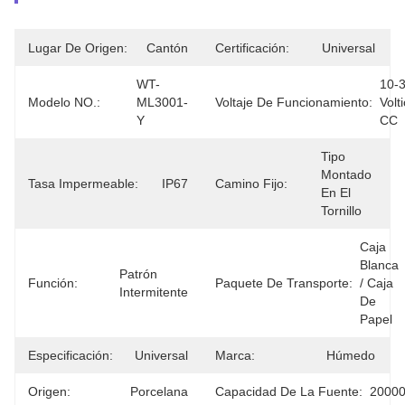
Lugar De Origen:
Cantón
Certificación:
Universal
WT-
10-3
Modelo NO.:
ML3001-
Voltaje De Funcionamiento:
Volti
Y
CC
Tipo 
Montado 
Tasa Impermeable:
IP67
Camino Fijo:
En El 
Tornillo
Caja 
Blanca 
Patrón 
Función:
Paquete De Transporte:
/ Caja 
Intermitente
De 
Papel
Especificación:
Universal
Marca:
Húmedo
Origen:
Porcelana
Capacidad De La Fuente:
20000