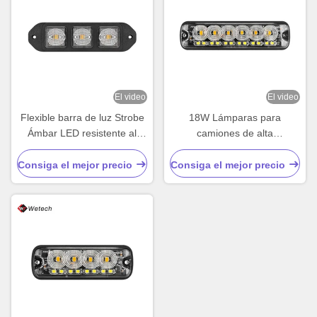
El video
El video
Flexible barra de luz Strobe
18W Lámparas para
Ámbar LED resistente al
camiones de alta
agua Barra de luz de
luminosidad LED Grille
advertencia 9W
Lámparas para camiones de
Consiga el mejor precio
Consiga el mejor precio
alta luminosidad IP67
Materiales para lentes de PC