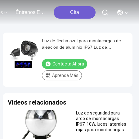
Éntrenos En Contacto Con
Cita
os
Luz de flecha azul para montacargas de
aleación de aluminio IP67 Luz de
seguridad para montacargas de aluminio
18W
Contacta Ahora
Aprenda Más
Vídeos relacionados
Luz de seguridad para
arco de montacargas
IP67, 10W, luces laterales
rojas para montacargas