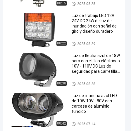
Luz de advertencia de segurid
00:15
2025-08-28
ad para carretillas elevadoras
Luz de trabajo LED 12V
24V DC 24W de luz de
inundación con señal de
giro y diseño duradero
Luz de advertencia de segurid
00:22
2025-08-29
ad para carretillas elevadoras
Luz de flecha azul de 18W
para carretillas eléctricas
10V - 110V DC Luz de
seguridad para carretillas
eléctricas LED
Luz de advertencia de segurid
00:30
2025-08-28
ad para carretillas elevadoras
Luz de mancha azul LED
de 10W 10V - 80V con
carcasa de aluminio
fundido
Luz de advertencia de segurid
00:42
2025-07-14
ad para carretillas elevadoras