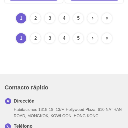
para montacargas de aluminio
18W
1
2
3
4
5
1
2
3
4
5
Contacto rápido
Dirección
Habitaciones 1318-19, 13/F, Hollywood Plaza, 610 NATHAN
ROAD, MONGKOK, KOWLOON, HONG KONG
Teléfono