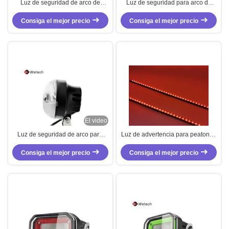
Luz de seguridad de arco de
Luz de seguridad para arco de
montacargas impermeable 20W
montacargas IP67, 10W, luces
montacargas luces laterales rojas
Consiga el mejor precio
laterales rojas para montacargas
Consiga el mejor precio
personalizadas
El video
Luz de seguridad de arco para
Luz de advertencia para peatones
montacargas de 10W, lámpara
LED de zona roja, buena calidad
para montacargas, luces laterales
Consiga el mejor precio
Consiga el mejor precio
para carretillas elevadoras
rojas