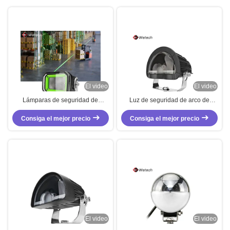
elevadoras 30W
El video
El video
Lámparas de seguridad de
Luz de seguridad de arco de
montacargas azules a prueba de
carretilla elevadora 40W Luz de
Consiga el mejor precio
agua 60W Lámpara de
seguridad de camión elevadora
Consiga el mejor precio
montacargas personalizada
azul IP67
El video
El video